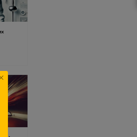
их
 чем