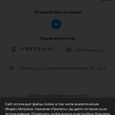
Оставайтесь на связи
Наши контакты
+7 925 572-15-33
info@ifencing.ru
г. Москва, ул. Сельскохозяйственная, 26, стр. 6
Политика конфиденциальности
2026 © IFENCING - интернет-магазин фехтовальной
Сайт использует файлы cookie, в том числе аналитические
экипировки и оборудования
(Яндекс.Метрика). Нажимая «Принять», вы даёте согласие на их
использование. Отключить cookie можно в настройках браузера