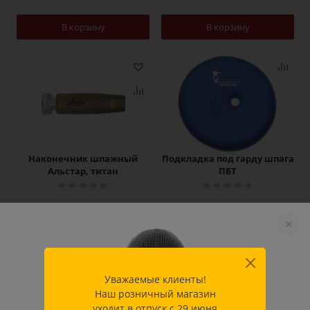
В корзину
В корзину
Наконечник шпажный
Подкладка под гарду шпага
Альстар, титан
ПБТ
от
199 руб.
/шт
1 580
руб.
/шт
В корзину
Подробнее
Уважаемые клиенты!
Наш розничный магазин
уходит в отпуск с 29 июня