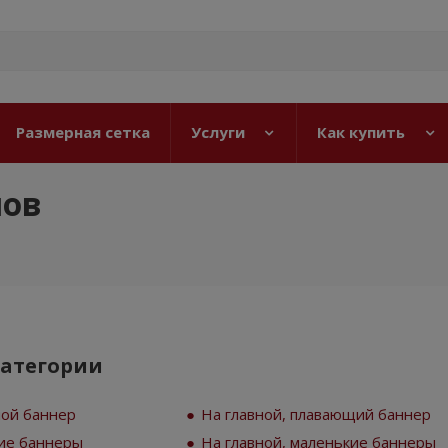
Размерная сетка
Услуги
Как купить
лов
категории
ной баннер
На главной, плавающий баннер
кие баннеры
На главной, маленькие баннеры