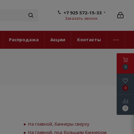
+7 925 572-15-33
Заказать звонок
Распродажа
Акции
Контакты
0
0
0
На главной, баннеры сверху
На главной, под большим баннером