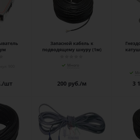
ыватель
Запасной кабель к
Гнезд
ум
подводящему шнуру (1м)
катуш
Много
кул: 900
Мн
.
/шт
200
руб.
/м
3 