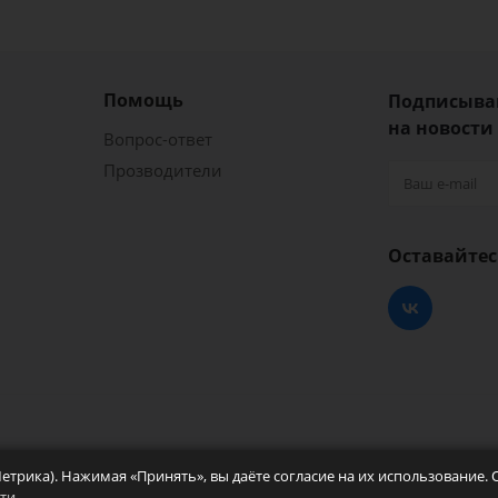
Помощь
Подписыва
на новости
Вопрос-ответ
Прозводители
Оставайтес
пировки и оборудования
Метрика). Нажимая «Принять», вы даёте согласие на их использование.
ти
.