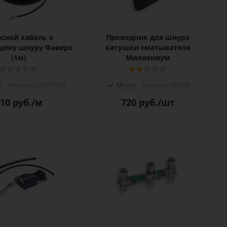
сной кабель к
Проводник для шнура
щему шнуру Фаверо
катушки сматывателя
(1м)
Миллениум
о
Артикул: 0302-1000
Много
Артикул: 900-04
10
руб.
/м
720
руб.
/шт