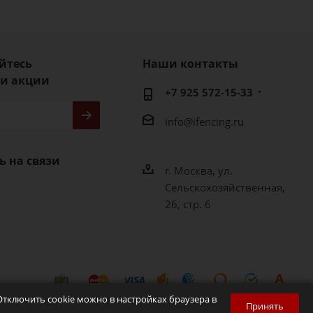
йтесь
Наши контакты
 и акции
+7 925 572-15-33
info@ifencing.ru
ь на связи
г. Москва, ул.
Сельскохозяйственная,
26, стр. 6
 Отключить cookie можно в настройках браузера в
Принять