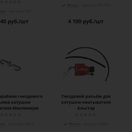
Много
Артикул: PK-P/20
ало
Артикул: 903
040
руб.
/шт
4 100
руб.
/шт
арабина гнездового
Гнездовой разъём для
ъема катушки
катушки-сматывателя
ателя Миллениум
Альстар
ого
Артикул: 906-6
Много
Артикул: AKRS