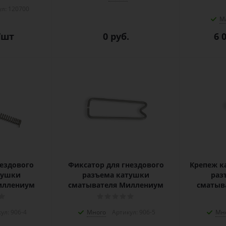
л: 120700
М
/шт
0 руб.
6 
ездового
Фиксатор для гнездового
Крепеж к
тушки
разъема катушки
раз
иллениум
сматывателя Миллениум
сматыв
ул: 906-4
Много
Артикул: 906-5
Мн