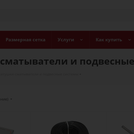
Размерная сетка
Услуги
Как купить
сматыватели и подвесные
катушки-сматыватели и подвесные системы
ание)