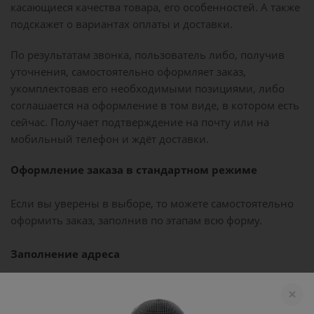
касающиеся качества товара, его особенностей. А также
подскажет о вариантах оплаты и доставки.
По результатам звонка, пользователь либо, получив
уточнения, самостоятельно оформляет заказ,
укомплектовав его необходимыми позициями, либо
соглашается на оформление в том виде, в котором есть
сейчас. Получает подтверждение на почту или на
мобильный телефон и ждёт доставки.
Оформление заказа в стандартном режиме
Если вы уверены в выборе, то можете самостоятельно
оформить заказ, заполнив по этапам всю форму.
Заполнение адреса
Выберите из списка название вашего региона и
населённого пункта. Если вы не нашли свой