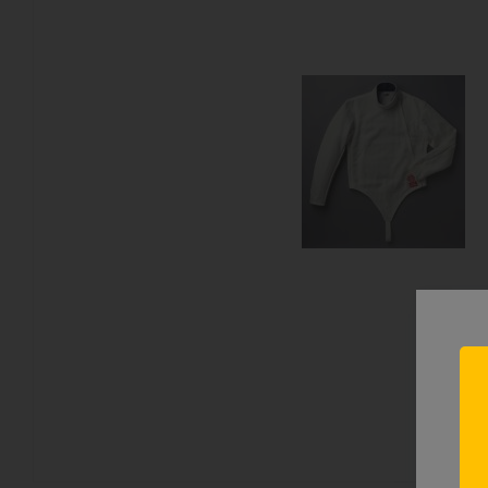
Н
лу
Тол
пре
мо