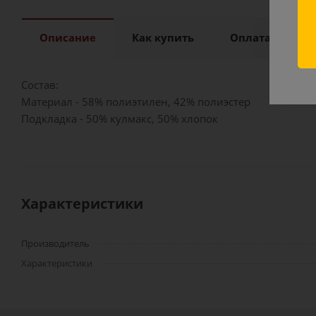
ск
Описание
Как купить
Оплата
Д
Состав:
Материал - 58% полиэтилен, 42% полиэстер
Подкладка - 50% кулмакс, 50% хлопок
Характеристики
Производитель
Характеристики