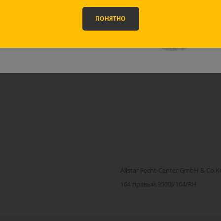
идкой
10%
!
ПОНЯТНО
оставка
Отзывы
Задать вопрос
ВЫБРАТЬ МАСКУ
Allstar Fecht-Center GmbH & Co.K
164 правый,9500J/164/RH