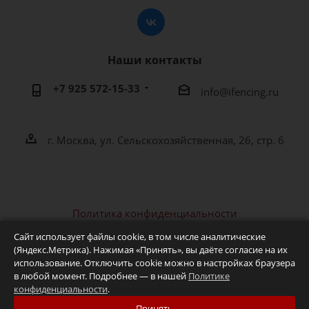
Наши контакты
+7 925 572-15-33
info@ifencing.ru
г. Москва, ул. Сельскохозяйственная, 26, стр. 6
Политика конфиденциальности
2026 © IFENCING - интернет-магазин фехтовальной
Сайт использует файлы cookie, в том числе аналитические
экипировки и оборудования
(Яндекс.Метрика). Нажимая «Принять», вы даёте согласие на их
использование. Отключить cookie можно в настройках браузера
в любой момент. Подробнее — в нашей
Политике
конфиденциальности
.
Принять