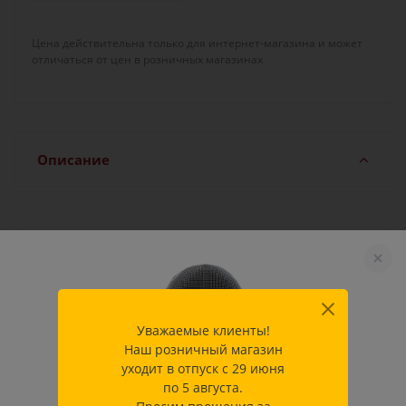
Имеет систему двойного затылочного крепления,
согласно новым стандартам.
Цена действительна только для интернет-магазина и может
отличаться от цен в розничных магазинах
Предназначена для тренировок, Всероссийских и
Международных соревнований по фехтованию.
Описание
Характеристики
Уважаемые клиенты!
Производитель
PBT Hungary Kft, Венгрия
Наш розничный магазин
Характеристики
уходит в отпуск с 29 июня
(1) M плюс
по 5 августа.