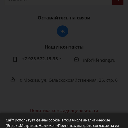
Оставайтесь на связи
Наши контакты
+7 925 572-15-33
info@ifencing.ru
г. Москва, ул. Сельскохозяйственная, 26, стр. 6
Политика конфиденциальности
2026 © IFENCING - интернет-магазин фехтовальной
Сайт использует файлы cookie, в том числе аналитические
экипировки и оборудования
(Яндекс.Метрика). Нажимая «Принять», вы даёте согласие на их