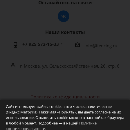
Оставайтесь на связи
Наши контакты
+7 925 572-15-33
info@ifencing.ru
г. Москва, ул. Сельскохозяйственная, 26, стр. 6
Политика конфиденциальности
2026 © IFENCING - интернет-магазин фехтовальной
Сайт использует файлы cookie, в том числе аналитические
экипировки и оборудования
(Яндекс.Метрика). Нажимая «Принять», вы даёте согласие на их
использование. Отключить cookie можно в настройках браузера
в любой момент. Подробнее — в нашей
Политике
конфиденциальности
.