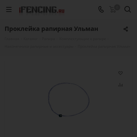
0
Проклейка рапирная Ульман
Главная
-
Каталог
-
Рапира
-
Комплектующие к рапире
-
Наконечники рапирные и аксессуары
-
Проклейка рапирная Ульман