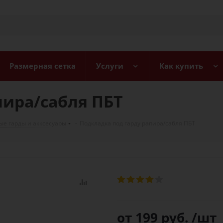
Размерная сетка
Услуги
Как купить
пира/сабля ПБТ
ые гарды и акксесуары
-
Подкладка под гарду рапира/сабля ПБТ
от
199 руб.
/шт