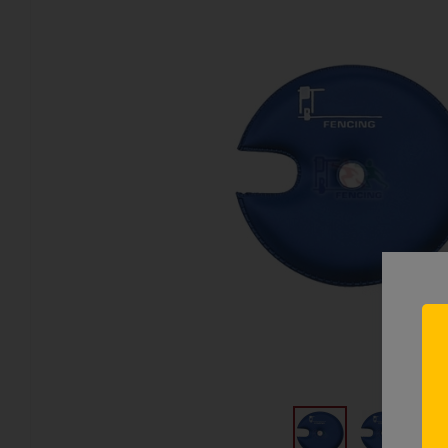
Н
лу
Тол
пре
мо