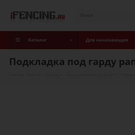
Каталог
Для начинающих
Подкладка под гарду ра
Главная
-
Каталог
-
Рапира
-
Комплектующие к рапире
-
Рапирн