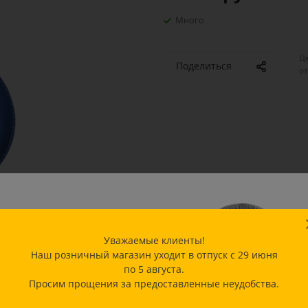
Много
Ц
Поделиться
о
адежная защита по
чшей цене!
Уважаемые клиенты!
Наш розничный магазин уходит в отпуск с 29 июня
ько сейчас — специальное
по 5 августа.
дложение на популярные
Просим прощения за предоставленные неудобства.
дели масок
ФИЕ OK и JNL
со