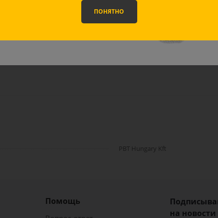
идкой
10%
!
ПОНЯТНО
ВЫБРАТЬ МАСКУ
оставка
Отзывы
Задать вопрос
PBT Hungary Kft
Помощь
Подписыва
на новости