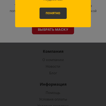
Доставка
Только сейчас — специальное предложение на
популярные модели масок
ФИЕ OK и JNL
со скидкой
ПОНЯТНО
Отзывы
10%
!
Задать вопрос
ВЫБРАТЬ МАСКУ
Компания
О компании
Новости
Блог
Информация
Помощь
Условия оплаты
Условия доставки