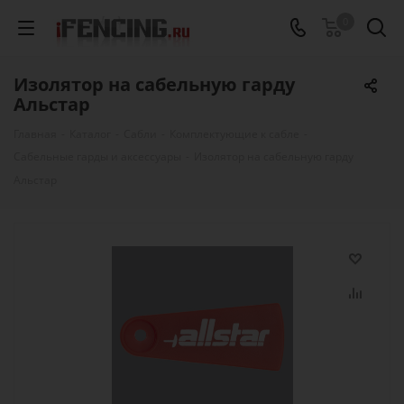
0
Изолятор на сабельную гарду
Альстар
Главная
-
Каталог
-
Сабли
-
Комплектующие к сабле
-
Сабельные гарды и аксессуары
-
Изолятор на сабельную гарду
Альстар