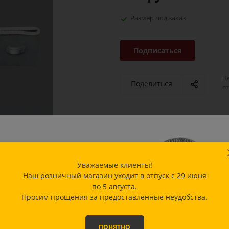
Размер под заказ
Подписаться
Ц
Поделиться
о
адежная защита по
чшей цене!
Уважаемые клиенты!
Наш розничный магазин уходит в отпуск с 29 июня
ько сейчас — специальное
по 5 августа.
дложение на популярные
Просим прощения за предоставленные неудобства.
дели масок
ФИЕ OK и JNL
со
идкой
10%
!
ПОНЯТНО