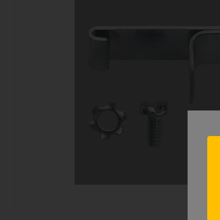
Н
лу
Тол
пре
мо
ск