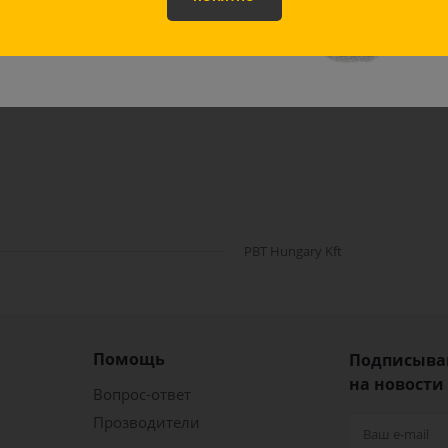
ВЫБРАТЬ МАСКУ
оставка
Отзывы
Задать вопрос
PBT Hungary Kft
Помощь
Подписыва
на новости
Вопрос-ответ
Прозводители