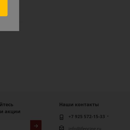
йтесь
Наши контакты
 и акции
+7 925 572-15-33
info@ifencing.ru