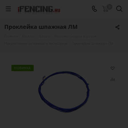
0
Проклейка шпажная ЛМ
Главная
-
Каталог
-
Шпаги
-
Комплектующие к шпаге
-
Наконечники шпажные и аксессуары
-
Проклейка шпажная ЛМ
НОВИНКА