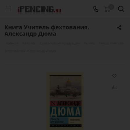
0
Книга Учитель фехтования.
Александр Дюма
Главная
-
Каталог
-
Сувенирная продукция
-
Книги
-
Книга Учитель
фехтования. Александр Дюма