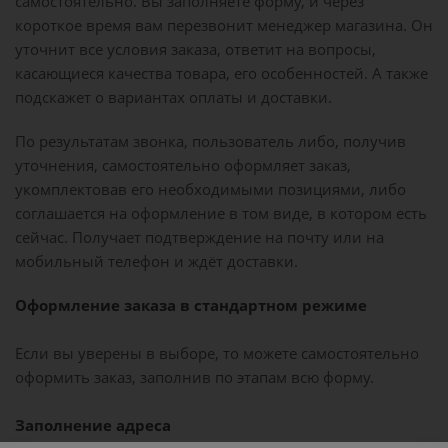
самостоятельно. Вы заполняете форму, и через
короткое время вам перезвонит менеджер магазина. Он
уточнит все условия заказа, ответит на вопросы,
касающиеся качества товара, его особенностей. А также
подскажет о вариантах оплаты и доставки.
По результатам звонка, пользователь либо, получив
уточнения, самостоятельно оформляет заказ,
укомплектовав его необходимыми позициями, либо
соглашается на оформление в том виде, в котором есть
сейчас. Получает подтверждение на почту или на
мобильный телефон и ждёт доставки.
Оформление заказа в стандартном режиме
Если вы уверены в выборе, то можете самостоятельно
оформить заказ, заполнив по этапам всю форму.
Заполнение адреса