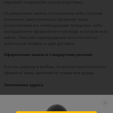
подскажет о вариантах оплаты и доставки.
По результатам звонка, пользователь либо, получив
уточнения, самостоятельно оформляет заказ,
укомплектовав его необходимыми позициями, либо
соглашается на оформление в том виде, в котором есть
сейчас. Получает подтверждение на почту или на
мобильный телефон и ждёт доставки.
Оформление заказа в стандартном режиме
Если вы уверены в выборе, то можете самостоятельно
оформить заказ, заполнив по этапам всю форму.
Заполнение адреса
Выберите из списка название вашего региона и
населённого пункта. Если вы не нашли свой
населённый пункт в списке, выберите значение