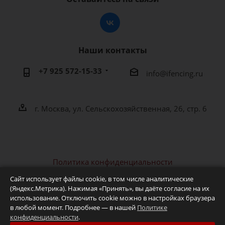
Наши контакты
+7 925 572-15-33
info@ifencing.ru
г. Москва, ул. Сельскохозяйственная, 26, стр. 6
Политика конфиденциальности
2026 © IFENCING - интернет-магазин фехтовальной
Сайт использует файлы cookie, в том числе аналитические
экипировки и оборудования
(Яндекс.Метрика). Нажимая «Принять», вы даёте согласие на их
использование. Отключить cookie можно в настройках браузера
в любой момент. Подробнее — в нашей
Политике
конфиденциальности
.