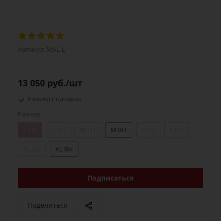
Артикул:
MAL-L
13 050
руб.
/шт
Размер под заказ
Размер
L LH
L RH
M LH
M RH
S LH
S RH
XL LH
XL RH
Подписаться
Поделиться