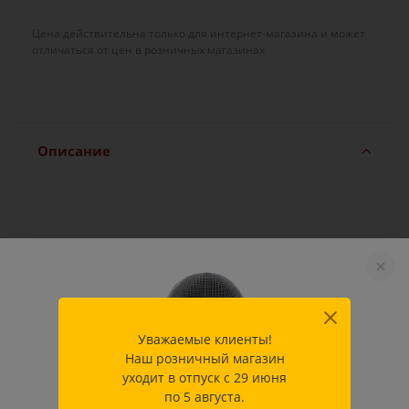
Цена действительна только для интернет-магазина и может
отличаться от цен в розничных магазинах
Описание
Характеристики
Производитель
Allstar Fecht-Center GmbH &
Уважаемые клиенты!
Co.KG
Наш розничный магазин
уходит в отпуск с 29 июня
Характеристики
L LH
по 5 августа.