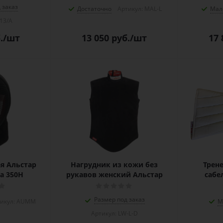
 заказ
Достаточно
Артикул: MAL-L
Мал
13/A
.
/шт
13 050
руб.
/шт
17 
я Альстар
Нагрудник из кожи без
Трен
а 350Н
рукавов женский Альстар
сабе
Размер под заказ
икул: AUMM
М
Артикул: LW-L-D