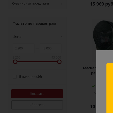
15 969
руб
Сувенирная продукция
Фильтр по параметрам
Цена
2 200
43 000
Н
Маска тренерск
лу
рапира 350
В наличии (
26
)
Тол
Размер под
пре
Артикул: 334
мо
ск
Сбросить
10 899
руб