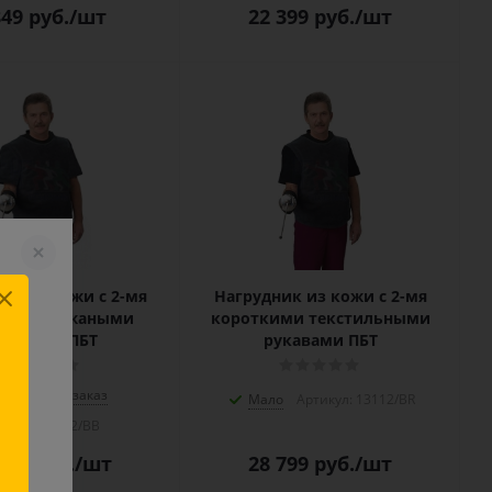
849
руб.
/шт
22 399
руб.
/шт
ик из кожи с 2-мя
Нагрудник из кожи с 2-мя
кими кожаными
короткими текстильными
укавами ПБТ
рукавами ПБТ
Размер под заказ
Мало
Артикул: 13112/BR
тикул: 13112/BB
899
руб.
/шт
28 799
руб.
/шт