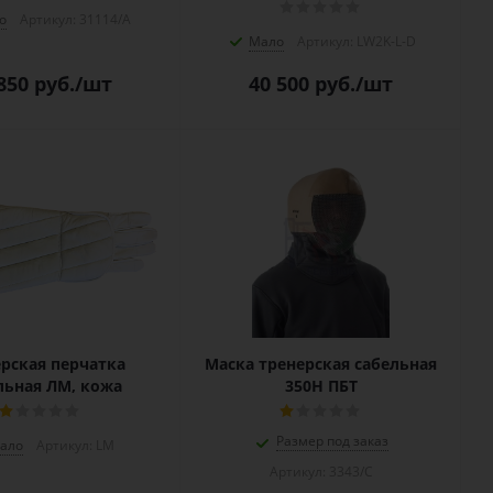
о
Артикул: 31114/A
Мало
Артикул: LW2K-L-D
850
руб.
/шт
40 500
руб.
/шт
ерская перчатка
Маска тренерская сабельная
льная ЛМ, кожа
350Н ПБТ
Размер под заказ
ало
Артикул: LM
Артикул: 3343/C