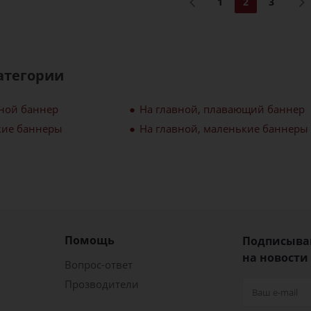
1
2
3
атегории
вной баннер
На главной, плавающий баннер
кие баннеры
На главной, маленькие баннеры
Помощь
Подписыва
на новости
Вопрос-ответ
Прозводители