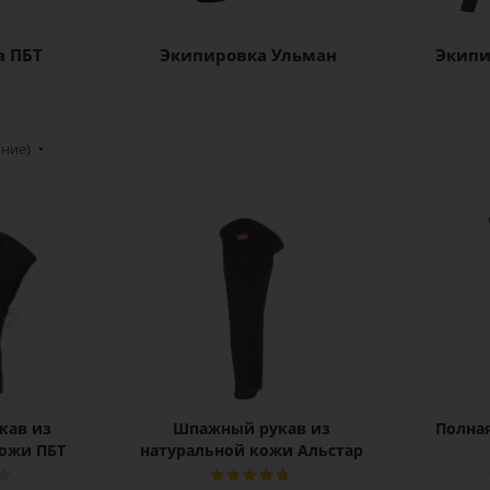
а ПБТ
Экипировка Ульман
Экипи
ание)
кав из
Шпажный рукав из
Полная
кожи ПБТ
натуральной кожи Альстар