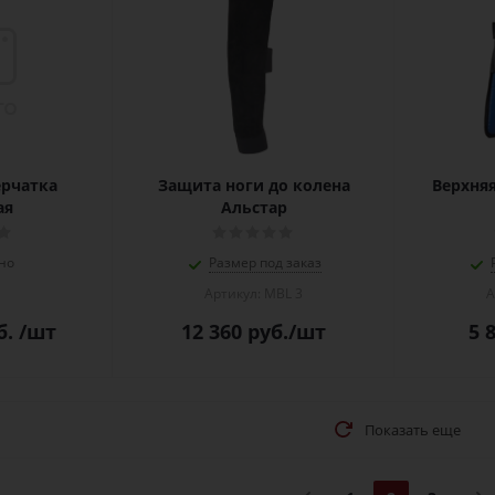
ерчатка
Защита ноги до колена
Верхняя
ая
Альстар
но
Размер под заказ
Артикул: MBL 3
А
б.
/шт
12 360
руб.
/шт
5 
Показать еще