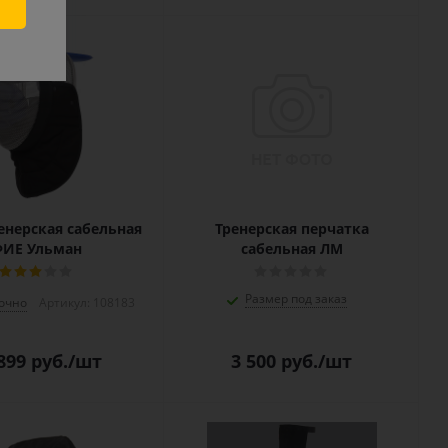
енерская сабельная
Тренерская перчатка
ФИЕ Ульман
сабельная ЛМ
Размер под заказ
очно
Артикул: 108183
899
руб.
/шт
3 500
руб.
/шт