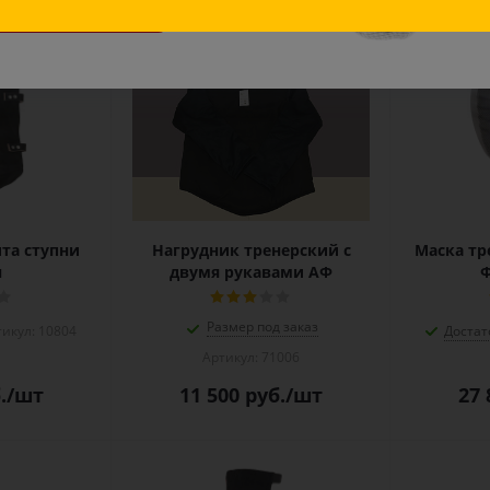
ВЫБРАТЬ МАСКУ
та ступни
Нагрудник тренерский с
Маска тр
н
двумя рукавами АФ
Размер под заказ
икул: 10804
Достат
Артикул: 71006
.
/шт
11 500
руб.
/шт
27 